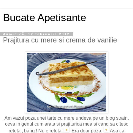
Bucate Apetisante
duminică, 12 februarie 2012
Prajitura cu mere si crema de vanilie
Am vazut poza unei tarte cu mere undeva pe un blog strain,
ceva in genul cum arata si prajiturica mea si cand sa citesc
reteta , bang ! Nu e reteta!
Era doar poza.
Asa ca