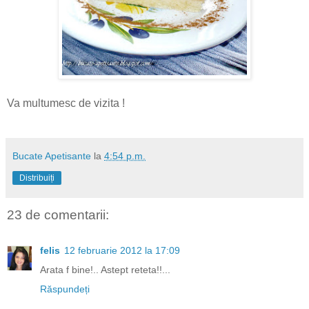
Va multumesc de vizita !
Bucate Apetisante
la
4:54 p.m.
Distribuiți
23 de comentarii:
felis
12 februarie 2012 la 17:09
Arata f bine!.. Astept reteta!!...
Răspundeți