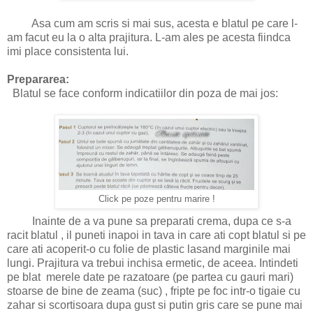
Asa cum am scris si mai sus, acesta e blatul pe care l-
am facut eu la o alta prajitura. L-am ales pe acesta fiindca
imi place consistenta lui.
Prepararea:
Blatul se face conform indicatiilor din poza de mai jos:
Click pe poze pentru marire !
Inainte de a va pune sa preparati crema, dupa ce s-a
racit blatul , il puneti inapoi in tava in care ati copt blatul si pe
care ati acoperit-o cu folie de plastic lasand marginile mai
lungi. Prajitura va trebui inchisa ermetic, de aceea. Intindeti
pe blat merele date pe razatoare (pe partea cu gauri mari)
stoarse de bine de zeama (suc) , fripte pe foc intr-o tigaie cu
zahar si scortisoara dupa gust si putin gris care se pune mai