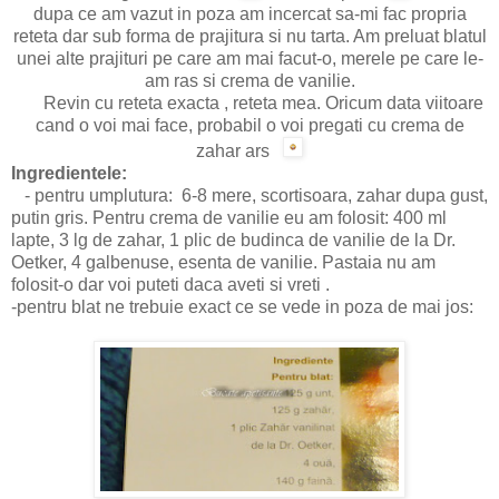
dupa ce am vazut in poza am incercat sa-mi fac propria
reteta dar sub forma de prajitura si nu tarta. Am preluat blatul
unei alte prajituri pe care am mai facut-o, merele pe care le-
am ras si crema de vanilie.
Revin cu reteta exacta , reteta mea. Oricum data viitoare
cand o voi mai face, probabil o voi pregati cu crema de
zahar ars
Ingredientele:
- pentru umplutura: 6-8 mere, scortisoara, zahar dupa gust,
putin gris. Pentru crema de vanilie eu am folosit: 400 ml
lapte, 3 lg de zahar, 1 plic de budinca de vanilie de la Dr.
Oetker, 4 galbenuse, esenta de vanilie. Pastaia nu am
folosit-o dar voi puteti daca aveti si vreti .
-pentru blat ne trebuie exact ce se vede in poza de mai jos: