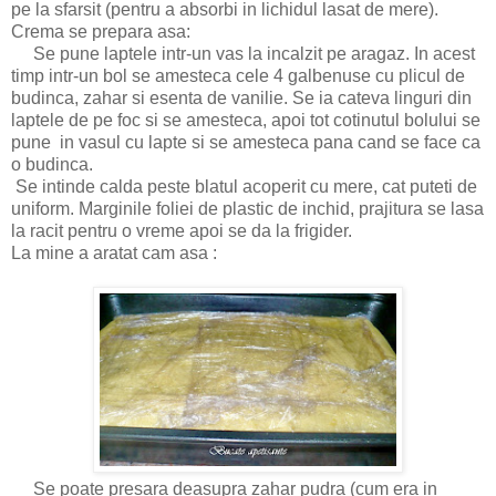
pe la sfarsit (pentru a absorbi in lichidul lasat de mere).
Crema se prepara asa:
Se pune laptele intr-un vas la incalzit pe aragaz. In acest
timp intr-un bol se amesteca cele 4 galbenuse cu plicul de
budinca, zahar si esenta de vanilie. Se ia cateva linguri din
laptele de pe foc si se amesteca, apoi tot cotinutul bolului se
pune in vasul cu lapte si se amesteca pana cand se face ca
o budinca.
Se intinde calda peste blatul acoperit cu mere, cat puteti de
uniform. Marginile foliei de plastic de inchid, prajitura se lasa
la racit pentru o vreme apoi se da la frigider.
La mine a aratat cam asa :
Se poate presara deasupra zahar pudra (cum era in