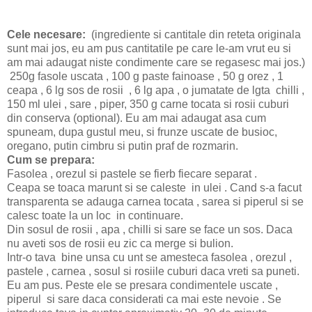
Cele necesare:
(ingrediente si cantitale din reteta originala
sunt mai jos, eu am pus cantitatile pe care le-am vrut eu si
am mai adaugat niste condimente care se regasesc mai jos.)
250g fasole uscata , 100 g paste fainoase , 50 g orez , 1
ceapa , 6 lg sos de rosii , 6 lg apa , o jumatate de lgta chilli ,
150 ml ulei , sare , piper, 350 g carne tocata si rosii cuburi
din conserva (optional). Eu am mai adaugat asa cum
spuneam, dupa gustul meu, si frunze uscate de busioc,
oregano, putin cimbru si putin praf de rozmarin.
Cum se prepara:
Fasolea , orezul si pastele se fierb fiecare separat .
Ceapa se toaca marunt si se caleste in ulei . Cand s-a facut
transparenta se adauga carnea tocata , sarea si piperul si se
calesc toate la un loc in continuare.
Din sosul de rosii , apa , chilli si sare se face un sos. Daca
nu aveti sos de rosii eu zic ca merge si bulion.
Intr-o tava bine unsa cu unt se amesteca fasolea , orezul ,
pastele , carnea , sosul si rosiile cuburi daca vreti sa puneti.
Eu am pus. Peste ele se presara condimentele uscate ,
piperul si sare daca considerati ca mai este nevoie . Se