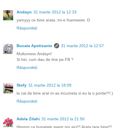
Andayn
31 martie 2012 la 12:33
yamyyy ce bine arata..mi-e foameeee :D
Răspundeți
Bucate Apetisante
31 martie 2012 la 12:57
Multumesc Andayn!
Si hei, cum dau de tine pe FB ?
Răspundeți
Stefy
31 martie 2012 la 18:09
la cat de bine arat m-as incumeta si eu la o portie!!!!:)
Răspundeți
Adela Zilahi
31 martie 2012 la 21:50
Hmmm ce bunatate avem noi aici!!! Arata tare bine!!!