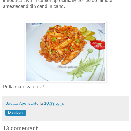
introduce tava in cuptor aproximativ 20- 30 de minute,
amestecand din cand in cand.
Pofta mare va urez !
Bucate Apetisante
la
10:39 a.m.
Distribuiți
13 comentarii: