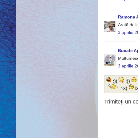
Ramona A
Aratã delic
3 aprilie 
Bucate A
Multumes
3 aprilie 
:))
;))
~x(
b
Trimiteți un 