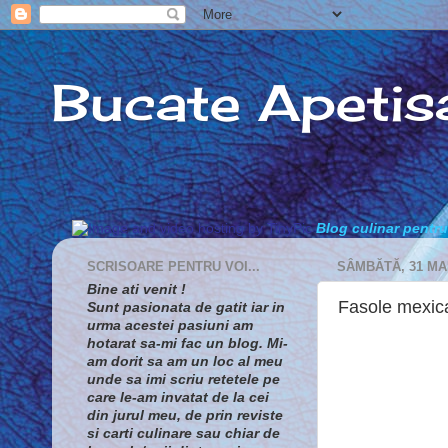
Bucate Apetis
Blog culinar pentru 
SCRISOARE PENTRU VOI...
SÂMBĂTĂ, 31 MA
Bine ati venit !
Fasole mexic
Sunt pasionata de gatit iar in
urma acestei pasiuni am
hotarat sa-mi fac un blog. Mi-
am dorit sa am un loc al meu
unde sa imi scriu retetele pe
care le-am invatat de la cei
din jurul meu, de prin reviste
si carti culinare sau chiar de