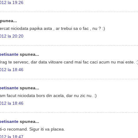
2012 la 19:26
punea...
rcat niciodata papika asta , ar trebui sa o fac , nu ? :)
2012 la 20:20
petisante
spunea...
rag te servesc, dar data viitoare cand mai fac caci acum nu mai este. :
2012 la 18:46
petisante
spunea...
m facut niciodata bors din acela, dar nu zic nu. :)
2012 la 18:46
petisante
spunea...
ti-o recomand. Sigur iti va placea.
2012 la 18:47