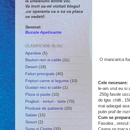
la unele/unii dintre voi.
Va invit sa-mi vizitati blogul
,cu speranta ca
o sa va placa
ce vedeti
!
Semnat:
Bucate Apetisante
CLASIFICARE BLOG
Aperitive
(5)
O mancarica foar
Bauturi reci si calde
(11)
Desert
(18)
Feluri principale
(40)
Fripturi carne si legume
(10)
Cele necesare:
Gustari reci si calde
(1)
le-am vrut eu si
250g fasole uscat
Pizza si paste
(10)
de lgta chilli , 1
Prajituri - torturi - tarte
(70)
mai adaugat asa 
Produse de patiserie
(20)
putin praf de roz
Salate
(15)
Cum se prepara
Sosuri
(2)
Fasolea , orezul 
Supe si Ciorbe
(33)
Ceapa se toaca m