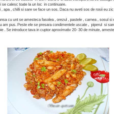
si se calesc toate la un loc in continuare.
i , apa , chilli si sare se face un sos. Daca nu aveti sos de rosii eu zi
unsa cu unt se amesteca fasolea , orezul , pastele , carnea , sosul si 
 Eu am pus. Peste ele se presara condimentele uscate , piperul si sar
ie . Se introduce tava in cuptor aproximativ 20- 30 de minute, amest