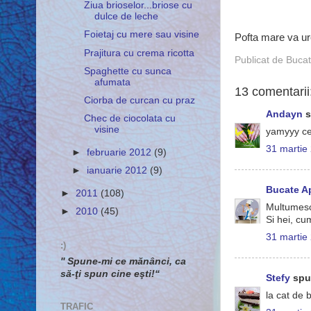
Ziua brioselor...briose cu
dulce de leche
Foietaj cu mere sau visine
Pofta mare va ur
Prajitura cu crema ricotta
Publicat de
Bucat
Spaghette cu sunca
afumata
13 comentarii
Ciorba de curcan cu praz
Andayn
s
Chec de ciocolata cu
visine
yamyyy ce
31 martie
►
februarie 2012
(9)
►
ianuarie 2012
(9)
Bucate A
►
2011
(108)
Multumes
►
2010
(45)
Si hei, cu
31 martie
:)
'' Spune-mi ce mănânci, ca
să-ţi spun cine eşti!“
Stefy
spun
la cat de 
TRAFIC