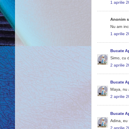
1 aprilie 
Anonim s
Nu am ince
1 aprilie 
Bucate A
Simo, cu d
2 aprilie 
Bucate A
Maya, nu a
2 aprilie 
Bucate A
Adina, eu 
2 aprilie 