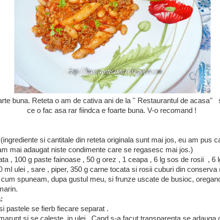
te buna. Reteta o am de cativa ani de la '' Restaurantul de acasa'' s
ce o fac asa rar fiindca e foarte buna. V-o recomand !
(ingrediente si cantitale din reteta originala sunt mai jos, eu am pus ca
 am mai adaugat niste condimente care se regasesc mai jos.)
a , 100 g paste fainoase , 50 g orez , 1 ceapa , 6 lg sos de rosii , 6 
50 ml ulei , sare , piper, 350 g carne tocata si rosii cuburi din conserva
cum spuneam, dupa gustul meu, si frunze uscate de busioc, oregano,
marin.
:
si pastele se fierb fiecare separat .
arunt si se caleste in ulei . Cand s-a facut transparenta se adauga 