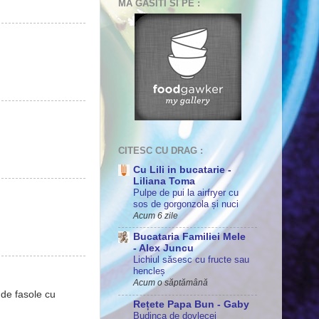
MA GASITI SI PE :
CITESC CU DRAG :
Cu Lili in bucatarie -
Liliana Toma
Pulpe de pui la airfryer cu
sos de gorgonzola și nuci
Acum 6 zile
Bucataria Familiei Mele
- Alex Juncu
Lichiul săsesc cu fructe sau
hencleș
Acum o săptămână
 de fasole cu
Rețete Papa Bun - Gaby
Budinca de dovlecei