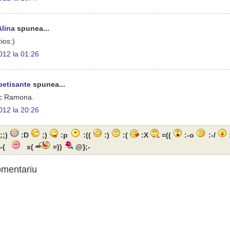
lina
spunea...
ios:)
2012 la 01:26
petisante
spunea...
c Ramona.
2012 la 20:26
;;)
:D
;)
:p
:((
:)
:(
:X
=((
:-o
:-/
-(
x(
=))
@};-
comentariu