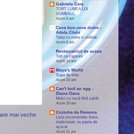
Gabriela Cara
TORT LUMEA LUI
GUMBALL
Acum 8 ani
Ceva bun,ceva dulce -
Adela Zilahi
Tarta cu mere si stafide
Acum 8 ani
Restaurantul de acasa
Tort cu capsuni
Acum 10 ani
Maya's World
Supa de linte
Acum 10 ani
Can't boil an egg -
Diana Oana
Melci cu nucă fără zahăr
Acum 10 ani
Cozinha de Ramona
are mai veche
Lista encomendas bolos
tradicionais ou pasta de
açúcar
Acum 11 ani