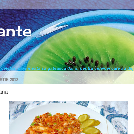
ante
cele/cei care invata sa gateasca dar si pentru cele/cei care au de
RTIE 2012
ana