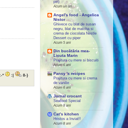
pin)
Acum un an
Angel's food - Angelica
Nistor
Ghivece cu blat de susan
negru, blat de matcha si
crema de ciocolata Nestle
Dessert cu piper
Acum 5 ani
Din bucătăria mea-
Licuta Marin
Prajitura cu mere si biscuiti
Acum 6 ani
Pansy 's recipes
:-*
:|
8-}
Prajitura cu mere si crema
de vanilie
Acum 6 ani
Jurnal crocant
Seafood Special
Acum 8 ani
Cat's kitchen
Hristos a Inviat!!
Acum 8 ani