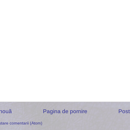
 nouă
Pagina de pornire
Post
tare comentarii (Atom)