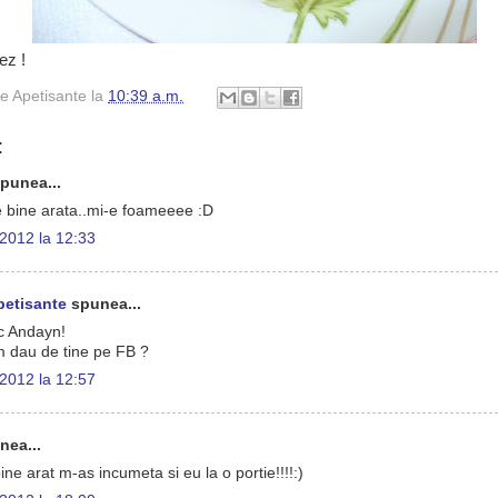
ez !
e Apetisante
la
10:39 a.m.
:
punea...
 bine arata..mi-e foameeee :D
 2012 la 12:33
petisante
spunea...
c Andayn!
m dau de tine pe FB ?
 2012 la 12:57
ea...
bine arat m-as incumeta si eu la o portie!!!!:)