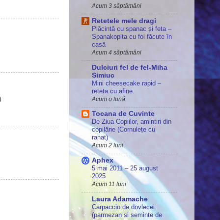
Acum 3 săptămâni
Retetele mele dragi
Plăcintă cu spanac și feta –
Spanakopita cu foi făcute în
casă
Acum 4 săptămâni
Dulciuri fel de fel-Miha
Simiuc
Mini cheesecake rapid –
reteta cu afine
)
Acum o lună
Tocana de Cuvinte
De Ziua Copiilor, amintiri din
copilărie (Cornulețe cu
rahat)
Acum 2 luni
Aphex
5 mai 2011 – 25 august
2025
Acum 11 luni
Laura Adamache
Carpaccio de dovlecei
(parmezan si seminte de