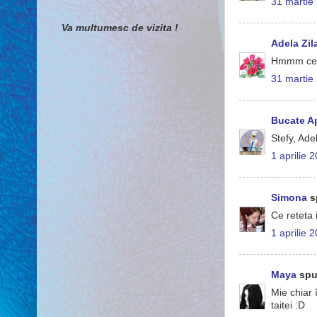
31 martie
Va multumesc de vizita !
Adela Zil
Hmmm ce bu
31 martie
Bucate A
Stefy, Ade
1 aprilie 
Simona
s
Ce reteta 
1 aprilie 
Maya
spu
Mie chiar 
taitei :D