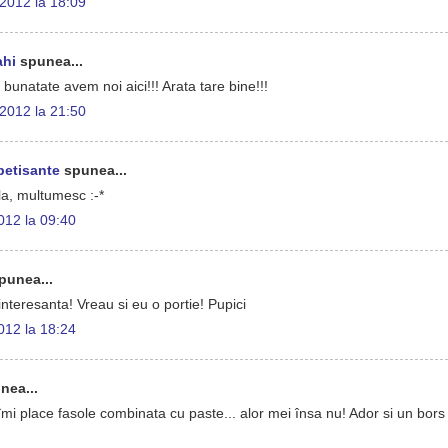
 2012 la 18:09
ahi
spunea...
natate avem noi aici!!! Arata tare bine!!!
 2012 la 21:50
petisante
spunea...
la, multumesc :-*
2012 la 09:40
punea...
interesanta! Vreau si eu o portie! Pupici
2012 la 18:24
nea...
îmi place fasole combinata cu paste... alor mei însa nu! Ador si un bors