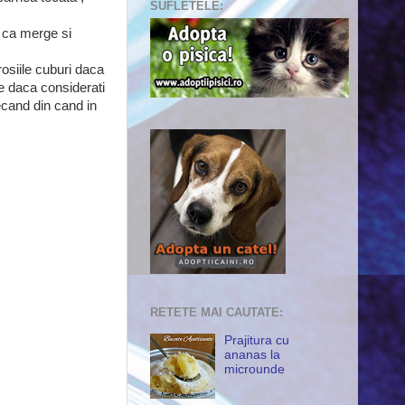
SUFLETELE:
c ca merge si
rosiile cuburi daca
e daca considerati
ecand din cand in
RETETE MAI CAUTATE:
Prajitura cu
ananas la
microunde